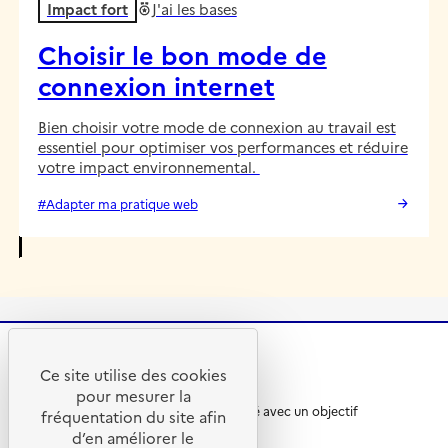
Impact fort
J'ai les bases
Choisir le bon mode de
connexion internet
Bien choisir votre mode de connexion au travail est
essentiel pour optimiser vos performances et réduire
votre impact environnemental.
#Adapter ma pratique web
Ce site utilise des cookies
R
A
pour mesurer la
é
D
Ce site internet a été pensé et développé avec un objectif
p
E
fréquentation du site afin
d’écoconception.
u
M
d’en améliorer le
En savoir plus sur
l’écoconception du site
.
b
E