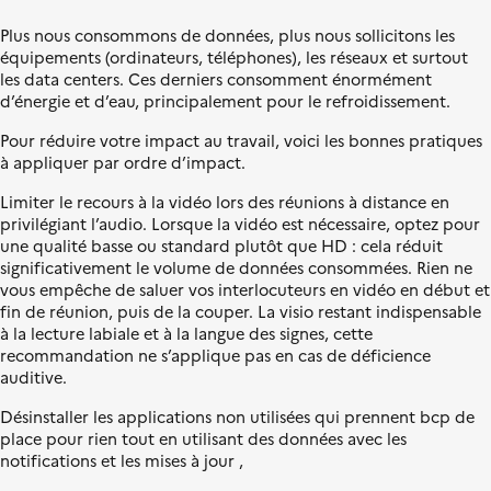
l
L
s
e
i
i
Plus nous consommons de données, plus nous sollicitons les
b
t
équipements (ordinateurs, téléphones), les réseaux et surtout
e
i
les data centers. Ces derniers consomment énormément
r
o
d’énergie et d’eau, principalement pour le refroidissement.
t
n
Pour réduire votre impact au travail, voici les bonnes pratiques
é
é
à appliquer par ordre d’impact.
,
c
É
o
Limiter le recours à la vidéo lors des réunions à distance en
g
l
privilégiant l’audio. Lorsque la vidéo est nécessaire, optez pour
a
o
une qualité basse ou standard plutôt que HD : cela réduit
l
g
significativement le volume de données consommées. Rien ne
i
i
vous empêche de saluer vos interlocuteurs en vidéo en début et
t
q
fin de réunion, puis de la couper. La visio restant indispensable
é
u
à la lecture labiale et à la langue des signes, cette
,
e
recommandation ne s’applique pas en cas de déficience
F
auditive.
r
a
Désinstaller les applications non utilisées qui prennent bcp de
t
place pour rien tout en utilisant des données avec les
e
notifications et les mises à jour ,
r