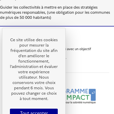
Guider les collectivités à mettre en place des stratégies
numériques responsables, (une obligation pour les communes
de plus de 50 000 habitants)
Ce site utilise des cookies
R
A
pour mesurer la
é
D
Ce site internet a été pensé et développé avec un objectif
p
E
fréquentation du site afin
d’écoconception.
u
M
d’en améliorer le
En savoir plus sur
l’écoconception du site
.
b
E
fonctionnement,
l
-
ademe.fr
inria.fr
cnrs.fr
l’administration et évaluer
i
A
q
g
votre expérience
u
e
utilisateur. Nous
e
n
Nos programmes et partenaires
conservons votre choix
F
c
pendant 6 mois. Vous
r
e
a
pouvez changer ce choix
d
n
e
à tout moment.
ç
l
a
a
i
t
Tout accepter