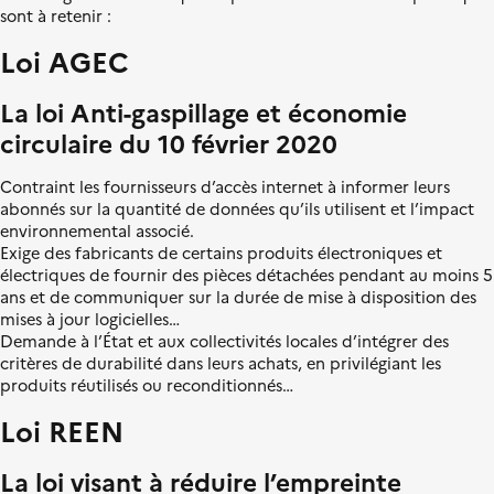
l
L
s
sont à retenir :
e
i
i
Loi AGEC
b
t
e
i
r
o
La loi Anti-gaspillage et économie
t
n
circulaire du 10 février
2020
é
é
,
c
Contraint les fournisseurs d’accès internet à informer leurs
É
o
abonnés sur la quantité de données qu’ils utilisent et l’impact
g
l
environnemental associé.
a
o
Exige des fabricants de certains produits électroniques et
l
g
électriques de fournir des pièces détachées pendant au moins 5
i
i
ans et de communiquer sur la durée de mise à disposition des
t
q
mises à jour logicielles…
é
u
Demande à l’État et aux collectivités locales d’intégrer des
,
e
critères de durabilité dans leurs achats, en privilégiant les
F
produits réutilisés ou reconditionnés…
r
a
Loi REEN
t
e
r
La loi visant à réduire l’empreinte