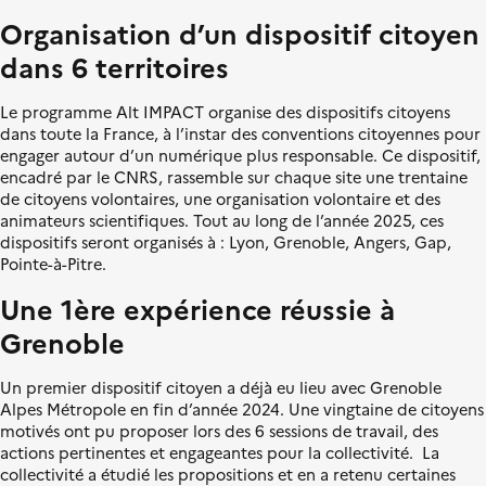
l
L
s
e
Organisation d’un dispositif citoyen
i
i
b
t
dans 6 territoires
e
i
r
o
Le programme Alt IMPACT organise des dispositifs citoyens
t
n
dans toute la France, à l’instar des conventions citoyennes pour
é
é
engager autour d’un numérique plus responsable. Ce dispositif,
,
c
encadré par le CNRS, rassemble sur chaque site une trentaine
É
o
de citoyens volontaires, une organisation volontaire et des
g
l
animateurs scientifiques. Tout au long de l’année 2025, ces
a
o
dispositifs seront organisés à : Lyon, Grenoble, Angers, Gap,
l
g
Pointe-à-Pitre.
i
i
t
q
Une 1ère expérience réussie à
é
u
Grenoble
,
e
F
r
Un premier dispositif citoyen a déjà eu lieu avec Grenoble
a
Alpes Métropole en fin d’année 2024. Une vingtaine de citoyens
t
motivés ont pu proposer lors des 6 sessions de travail, des
e
actions pertinentes et engageantes pour la collectivité. La
r
collectivité a étudié les propositions et en a retenu certaines