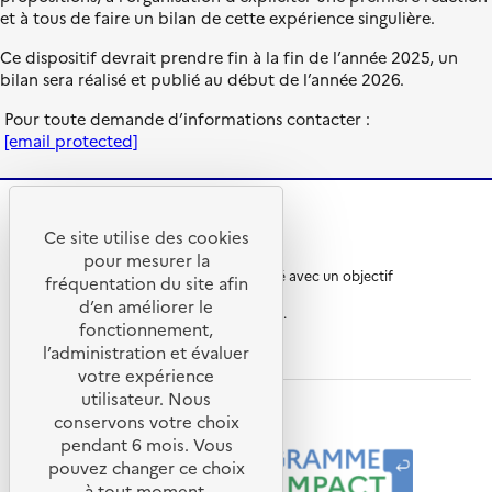
et à tous de faire un bilan de cette expérience singulière.
Ce dispositif devrait prendre fin à la fin de l’année 2025, un
bilan sera réalisé et publié au début de l’année 2026.
Pour toute demande d’informations contacter :
[email protected]
Ce site utilise des cookies
R
A
pour mesurer la
é
D
Ce site internet a été pensé et développé avec un objectif
p
E
fréquentation du site afin
d’écoconception.
u
M
d’en améliorer le
En savoir plus sur
l’écoconception du site
.
b
E
fonctionnement,
l
-
ademe.fr
inria.fr
cnrs.fr
l’administration et évaluer
i
A
q
g
votre expérience
u
e
utilisateur. Nous
e
n
Nos programmes et partenaires
conservons votre choix
F
c
pendant 6 mois. Vous
r
e
a
d
pouvez changer ce choix
n
e
à tout moment.