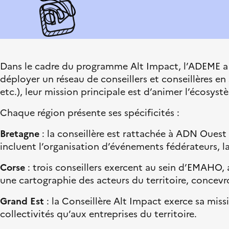
p
a
a
c
a
i
t
u
l
s
r
e
e
e
a
i
–
n
l
Dans le cadre du programme Alt Impact, l’ADEME a s
L
s
déployer un réseau de conseillers et conseillères e
i
i
etc.), leur mission principale est d’animer l’écosys
b
t
e
i
Chaque région présente ses spécificités :
r
o
Bretagne
: la conseillère est rattachée à ADN Ouest
t
n
incluent l’organisation d’événements fédérateurs, la
é
é
,
c
Corse
: trois conseillers exercent au sein d’EMAHO,
É
o
une cartographie des acteurs du territoire, concevr
g
l
Grand Est
: la Conseillère Alt Impact exerce sa mis
a
o
collectivités qu’aux entreprises du territoire.
l
g
i
i