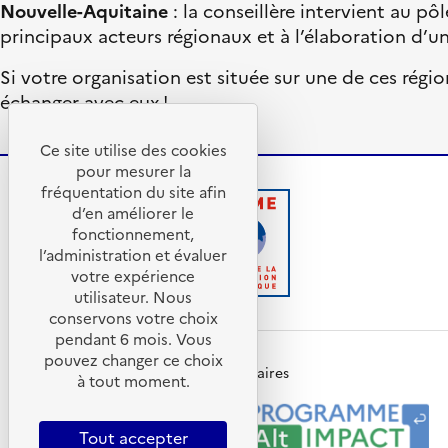
Nouvelle-Aquitaine
: la conseillère intervient au p
t
q
principaux acteurs régionaux et à l’élaboration d’
é
u
,
e
Si votre organisation est située sur une de ces régio
F
échanger avec eux !
r
a
Ce site utilise des cookies
t
pour mesurer la
fréquentation du site afin
e
d’en améliorer le
r
fonctionnement,
n
R
A
l’administration et évaluer
i
é
D
votre expérience
p
E
t
utilisateur. Nous
u
M
conservons votre choix
é
b
E
pendant 6 mois. Vous
l
-
pouvez changer ce choix
i
A
Nos programmes et partenaires
à tout moment.
q
g
u
e
e
n
Tout accepter
F
c