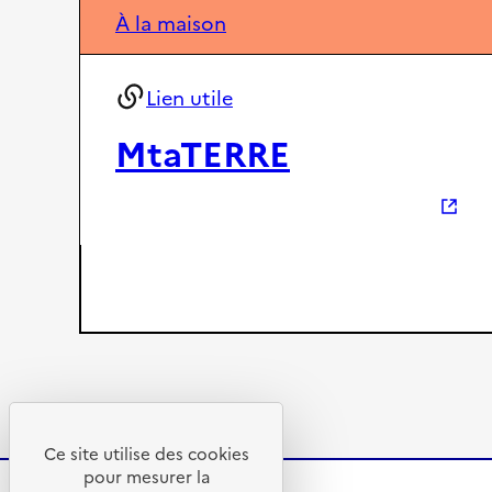
À la maison
t
q
é
u
,
e
Lien utile
F
r
MtaTERRE
a
t
e
r
n
i
t
é
Ce site utilise des cookies
pour mesurer la