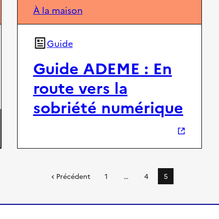
À la maison
Guide
Guide ADEME : En
route vers la
sobriété numérique
Précédent
1
…
4
5
p
P
P
P
a
a
a
a
g
g
g