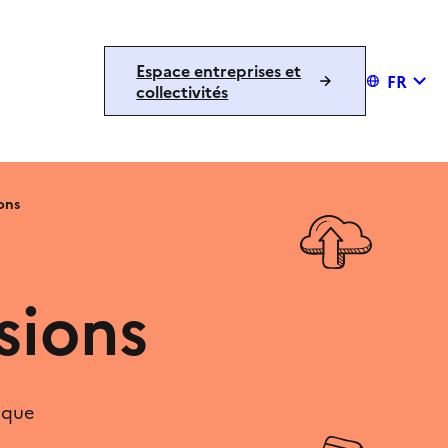
Espace entreprises et
FR
collectivités
ons
sions
ique