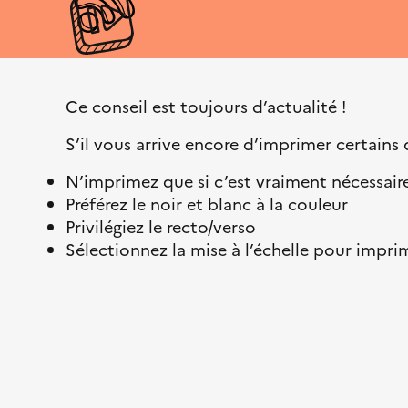
p
a
a
c
a
i
t
u
l
s
r
e
e
e
a
i
Ce conseil est toujours d’actualité !
–
n
l
L
s
S’il vous arrive encore d’imprimer certain
i
i
b
t
N’imprimez que si c’est vraiment nécessair
e
i
Préférez le noir et blanc à la couleur
r
o
Privilégiez le recto/verso
t
n
Sélectionnez la mise à l’échelle pour imprim
é
é
,
c
É
o
g
l
a
o
l
g
i
i