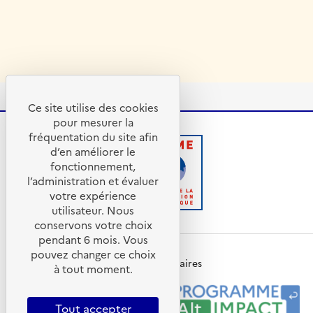
Ce site utilise des cookies
pour mesurer la
fréquentation du site afin
d’en améliorer le
fonctionnement,
R
A
l’administration et évaluer
é
D
votre expérience
p
E
utilisateur. Nous
u
M
conservons votre choix
b
E
pendant 6 mois. Vous
l
-
pouvez changer ce choix
i
A
Nos programmes et partenaires
à tout moment.
q
g
u
e
e
n
Tout accepter
F
c