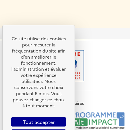
Ce site utilise des cookies
pour mesurer la
fréquentation du site afin
d’en améliorer le
fonctionnement,
R
A
l’administration et évaluer
é
D
votre expérience
p
E
utilisateur. Nous
u
M
conservons votre choix
b
E
pendant 6 mois. Vous
l
-
pouvez changer ce choix
i
A
Nos programmes et partenaires
à tout moment.
q
g
u
e
e
n
Tout accepter
F
c
r
e