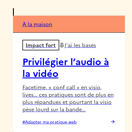
À la maison
Impact fort
J'ai les bases
Privilégier l’audio à
la vidéo
Facetime, « conf call » en visio,
lives… ces pratiques sont de plus en
plus répandues et pourtant la visio
pèse lourd sur la bande…
#Adapter ma pratique web