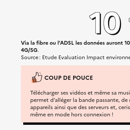
10 
t
q
é
u
,
e
F
r
a
Via la fibre ou l’ADSL les données auront 10
t
4G/5G
.
e
Source : Etude Evaluation Impact environn
r
n
COUP DE POUCE
i
t
Télécharger ses vidéos et même sa musiq
é
permet d’alléger la bande passante, de
appareils ainsi que des serveurs et, ceri
même en mode hors connexion !