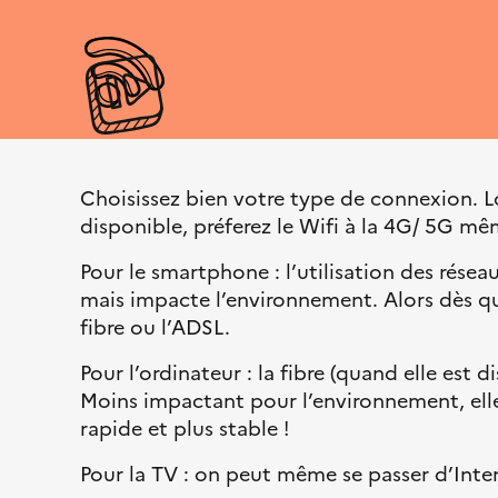
p
a
a
c
a
i
t
u
l
s
r
e
e
e
a
i
–
n
l
L
s
i
i
Choisissez bien votre type de connexion. L
b
t
disponible, préferez le Wifi à la 4G/ 5G mê
e
i
Pour le smartphone : l’utilisation des rése
r
o
mais impacte l’environnement. Alors dès qu
t
n
fibre ou l’ADSL.
é
é
,
c
Pour l’ordinateur : la fibre (quand elle est 
É
o
Moins impactant pour l’environnement, elle 
g
l
rapide et plus stable !
a
o
l
g
Pour la TV : on peut même se passer d’Inter
i
i