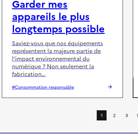
Garder mes
appareils le plus
longtemps possible
Saviez-vous que nos équipements
représentent la majeure partie de
l’impact environnemental du
numérique ? Non seulement la
fabrication…
#Consommation responsable
1
2
3
p
P
P
P
a
a
a
a