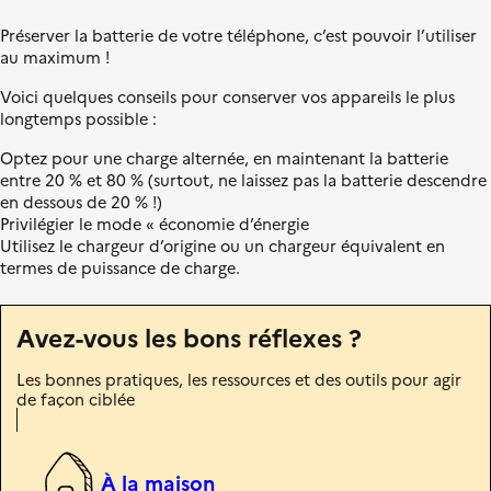
l
L
s
e
i
i
Préserver la batterie de votre téléphone, c’est pouvoir l’utiliser
b
t
au maximum !
e
i
Voici quelques conseils pour conserver vos appareils le plus
r
o
longtemps possible :
t
n
é
é
Optez pour une charge alternée, en maintenant la batterie
,
c
entre 20 % et 80 % (surtout, ne laissez pas la batterie descendre
É
o
en dessous de 20 % !)
g
l
Privilégier le mode « économie d’énergie
a
o
Utilisez le chargeur d’origine ou un chargeur équivalent en
l
g
termes de puissance de charge.
i
i
t
q
é
u
Avez-vous les bons réflexes ?
,
e
F
Les bonnes pratiques, les ressources et des outils pour agir
r
de façon ciblée
a
t
e
r
À la maison