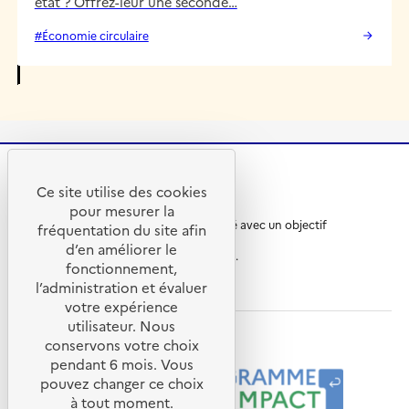
état ? Offrez-leur une seconde…
#Économie circulaire
Ce site utilise des cookies
R
A
pour mesurer la
é
D
Ce site internet a été pensé et développé avec un objectif
p
E
fréquentation du site afin
d’écoconception.
u
M
d’en améliorer le
En savoir plus sur
l’écoconception du site
.
b
E
fonctionnement,
l
-
ademe.fr
l’administration et évaluer
inria.fr
cnrs.fr
i
A
q
g
votre expérience
u
e
utilisateur. Nous
e
n
Nos programmes et partenaires
conservons votre choix
F
c
pendant 6 mois. Vous
r
e
pouvez changer ce choix
a
d
n
e
à tout moment.