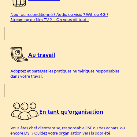
n
i
t
Neuf ou reconditionné ? Audio ou visio ? Wifi ou 4G ?
é
Streaming ou film TV ? ... On vous dit tout !
Au travail
Adoptez et partagez les pratiques numériques responsables
dans votre travail.
En tant qu'organisation
Vous êtes chef d'entreprise, responsable RSE ou des achats, ou
encore DSI ? Guidez votre organisation vers la sobriété