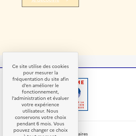
Ce site utilise des cookies
pour mesurer la
fréquentation du site afin
d’en améliorer le
fonctionnement,
R
A
l’administration et évaluer
é
D
votre expérience
p
E
utilisateur. Nous
u
M
conservons votre choix
b
E
pendant 6 mois. Vous
l
-
pouvez changer ce choix
i
A
Nos programmes et partenaires