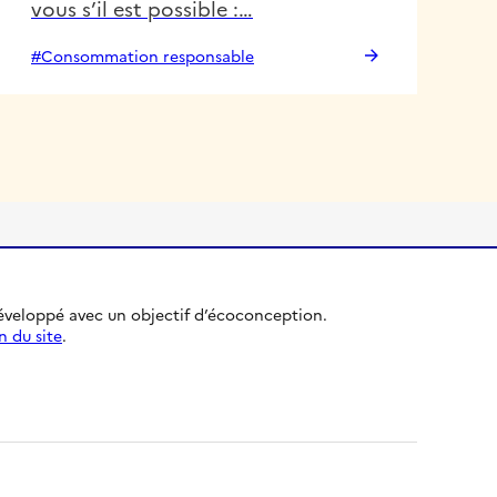
vous s’il est possible :…
#Consommation responsable
développé avec un objectif d’écoconception.
n du site
.