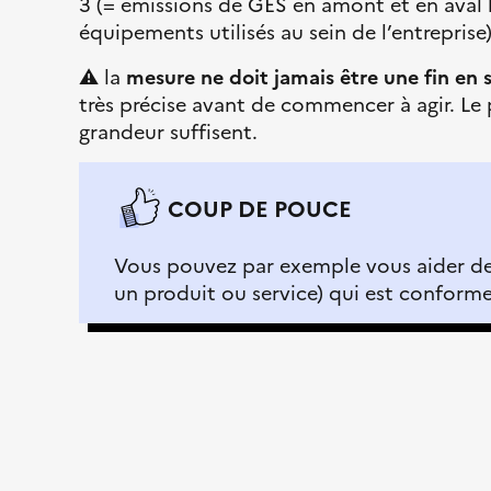
3 (= émissions de GES en amont et en aval lié
t
q
équipements utilisés au sein de l’entreprise)
é
u
⚠️ la
mesure ne doit jamais être une fin en s
,
e
très précise avant de commencer à agir. Le p
F
grandeur suffisent.
r
a
t
COUP DE POUCE
e
r
Vous pouvez par exemple vous aider de
n
un produit ou service) qui est conform
i
t
é