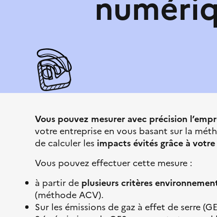
numériq
p
a
a
c
a
i
t
u
l
s
r
e
e
e
a
i
–
n
l
L
s
i
i
b
t
e
i
r
o
Vous pouvez mesurer avec précision l’emp
t
n
votre entreprise en vous basant sur la mé
é
é
de calculer les
impacts évités grâce à votre
,
c
Vous pouvez effectuer cette mesure :
É
o
g
l
à partir de
plusieurs critères environnemen
a
o
(méthode ACV).
l
g
Sur les émissions de gaz à effet de serre (G
i
i