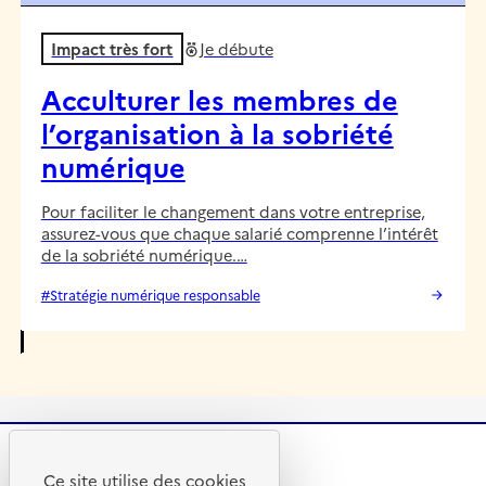
Impact très fort
Je débute
Acculturer les membres de
l’organisation à la sobriété
numérique
Pour faciliter le changement dans votre entreprise,
assurez-vous que chaque salarié comprenne l’intérêt
de la sobriété numérique.…
#Stratégie numérique responsable
Ce site utilise des cookies
R
A