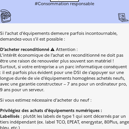
l
L
s
#Consommation responsable
e
i
i
b
t
e
i
r
o
t
n
Si l’achat d’équipements demeure parfois incontournable,
é
é
demandez-vous s’il est possible :
,
c
É
o
D’acheter reconditionné
⚠️ Attention :
g
l
L’intérêt économique de l’achat en reconditionné ne doit pas
a
o
être une raison de renouveler plus souvent son matériel !
l
g
Surtout, si votre entreprise a un parc informatique conséquent
i
i
: il est parfois plus évident pour une DSI de s’appuyer sur une
t
q
longue durée de vie d’équipements homogènes achetés neufs,
é
u
avec une garantie constructeur – 7 ans pour un ordinateur pro,
,
e
9 ans pour un serveur.
F
Si vous estimez nécessaire d’acheter du neuf :
r
a
Privilégiez des achats d’équipements numériques :
t
Labellisés
: plutôt les labels de type 1 qui sont décernés par un
e
tiers indépendant (ex. label TCO, EPEAT, energystar, 80Plus, ange
r
bleu, etc.)