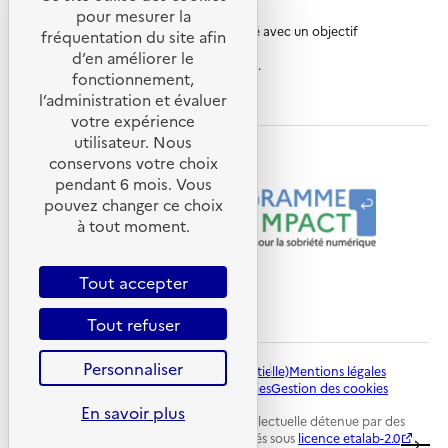
pour mesurer la
é
D
Ce site internet a été pensé et développé avec un objectif
p
E
fréquentation du site afin
d’écoconception.
u
M
d’en améliorer le
En savoir plus sur
l’écoconception du site
.
b
E
fonctionnement,
l
-
ademe.fr
l’administration et évaluer
inria.fr
cnrs.fr
i
A
q
g
votre expérience
u
e
utilisateur. Nous
e
n
Nos programmes et partenaires
conservons votre choix
F
c
pendant 6 mois. Vous
r
e
pouvez changer ce choix
a
d
n
e
à tout moment.
ç
l
a
a
i
t
Tout accepter
s
r
e
a
Tout refuser
–
n
L
s
i
i
Personnaliser
Plan du site
Accessibilité (Conformité partielle)
Mentions légales
b
t
Données personnelles
Politique des cookies
Gestion des cookies
e
i
r
o
En savoir plus
Sauf mention explicite de propriété intellectuelle détenue par des
t
n
tiers, les contenus de ce site sont proposés sous
licence etalab-2.0
.
é
é