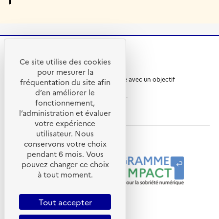
Ce site utilise des cookies
R
A
pour mesurer la
é
D
Ce site internet a été pensé et développé avec un objectif
p
E
fréquentation du site afin
d’écoconception.
u
M
d’en améliorer le
En savoir plus sur
l’écoconception du site
.
b
E
fonctionnement,
l
-
ademe.fr
l’administration et évaluer
inria.fr
cnrs.fr
i
A
q
g
votre expérience
u
e
utilisateur. Nous
e
n
Nos programmes et partenaires
conservons votre choix
F
c
pendant 6 mois. Vous
r
e
pouvez changer ce choix
a
d
n
e
à tout moment.
ç
l
a
a
i
t
Tout accepter
s
r
e
a