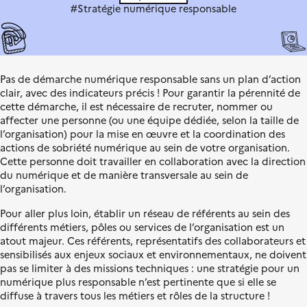
l
L
s
#Stratégie numérique responsable
e
i
i
b
t
e
i
r
o
t
n
Pas de démarche numérique responsable sans un plan d’action
é
é
clair, avec des indicateurs précis ! Pour garantir la pérennité de
,
c
cette démarche, il est nécessaire de recruter, nommer ou
É
o
affecter une personne (ou une équipe dédiée, selon la taille de
g
l
l’organisation) pour la mise en œuvre et la coordination des
a
o
actions de sobriété numérique au sein de votre organisation.
l
g
Cette personne doit travailler en collaboration avec la direction
i
i
du numérique et de manière transversale au sein de
t
q
l’organisation.
é
u
,
e
Pour aller plus loin, établir un réseau de référents au sein des
F
différents métiers, pôles ou services de l’organisation est un
r
atout majeur. Ces référents, représentatifs des collaborateurs et
a
sensibilisés aux enjeux sociaux et environnementaux, ne doivent
t
pas se limiter à des missions techniques : une stratégie pour un
e
numérique plus responsable n’est pertinente que si elle se
r
diffuse à travers tous les métiers et rôles de la structure !